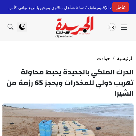
عاجل
الإقليمية
قبل 7 ساعات
تأهل مالاوي ونيجيريا لربع نهائي كأس أمم إفريقيا للسيدات 2026 بعد جولة حا
FR
الرئيسية
حوادث
الدرك الملكي بالجديدة يحبط محاولة
تهريب دولي للمخدرات ويحجز 65 رزمة من
الشيرا