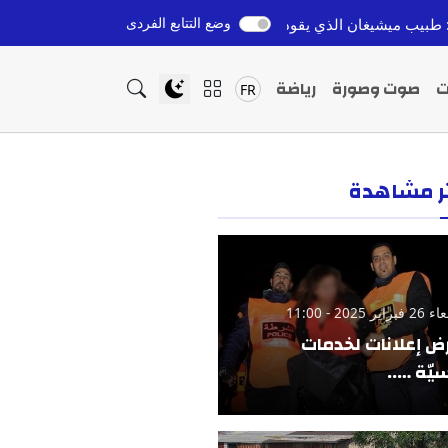
وضع التتابع الفردى
ذي يقود اليسار الأمريكي نحو مجلس الشيوخ
روسيا توسع أبحاث
قبل 10 ساعات
ت
صوت وصورة
رياضة
FR
ثر مشاهدة
ير 2025 - 11:00
ض إعلانات لخدمات
يّة …..