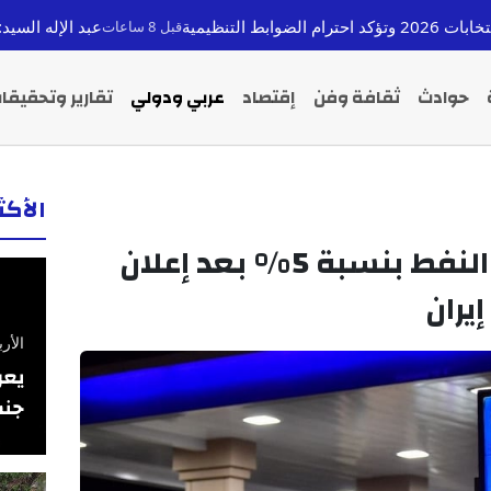
عبد الإله السيد: طبيب ميشيغان ال
قبل 8 ساعات
حوادث
ثقافة وفن
إقتصاد
عربي ودولي
تقارير وتحقيقا
الأك
تراجع حاد في أسعار النفط بنسبة 5% بعد إعلان
يران
الأربعاء 26 فبرا
يعر
جنس