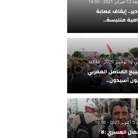
ر 2021 - 16:00
دير.. إيقاف عصابة
امية متلبسة..
 2025 - 00:48
يع المناضل المغربي
ن أسيدون..
 - 16:06
مال العسري :لا