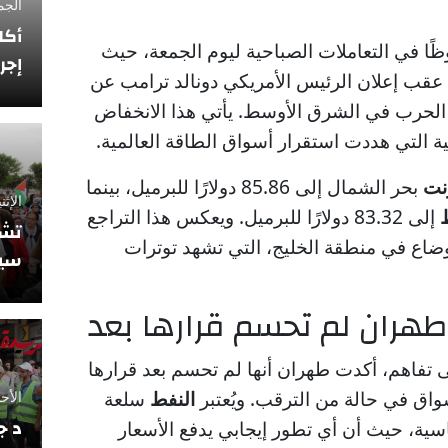
الجمعة 12 فبراي
أكا
ظًا في التعاملات الصباحية ليوم الجمعة، حيث
إجر
ريبًا، وذلك عقب إعلان الرئيس الأمريكي دونالد ترامب عن
الحرب في الشرق الأوسط. يأتي هذا الانخفاض
ية التي هددت استقرار أسواق الطاقة العالمية.
نت
بحر الشمال إلى 85.86 دولارًا للبرميل، بينما
الإثنين 10 نوفمبر
إلى 83.32 دولارًا للبرميل. ويعكس هذا التراجع
تشي
أوضاع في منطقة الخليج، التي تشهد توترات
سيو
طهران لم تحسم قرارها بعد
 تفاهم، أكدت طهران أنها لم تحسم بعد قرارها
واق في حالة من الترقب. ويُعتبر
النفط
سلعة
الأحد 5 أكتوبر 2025
د ج
سية، حيث أن أي تطور إيجابي يدفع الأسعار