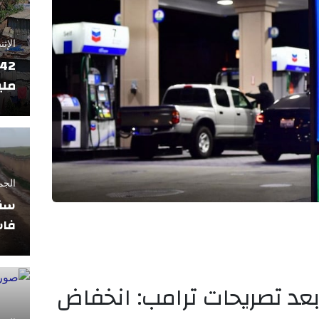
الإثنين 17 فبراير
ملي
الجمعة 11 أبريل
سقو
فاس
بعد تصريحات ترامب: انخفاض