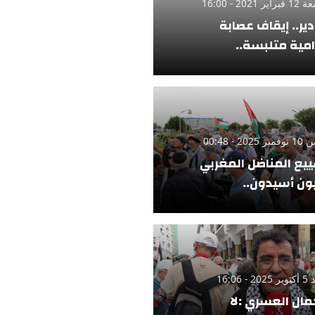
ر 2021 - 16:00
دير.. إيقاف عصابة
امية متلبسة..
 2025 - 00:48
يع المناضل المغربي
ن أسيدون..
 - 16:06
مال العسري :لا