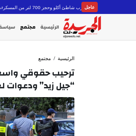
عاجل
قرب شاطئ أكلو وحجز 700 لتر من المسكر
كولومبيا ت
قبل 12 ساعة
الرئيسية
مجتمع
سياسة
الرئيسية
مجتمع
ترحيب حقوقي واسع ب
“جيل زيد” ودعوات 