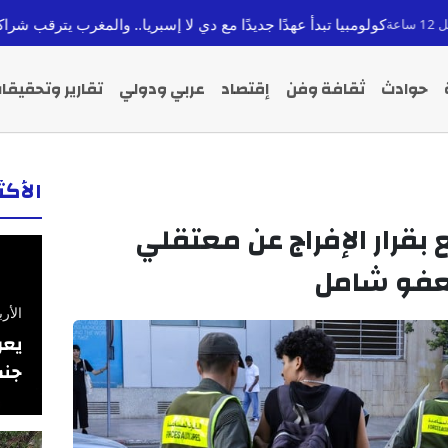
بدأ عهدًا جديدًا مع دي لا إسبريا.. والمغرب يترقب شراكة استراتيجية واعدة
قب
حوادث
ثقافة وفن
إقتصاد
عربي ودولي
تقارير وتحقيقا
الأك
قرار الإفراج عن معتقلي
لعفو شامل
الأربعاء 26 فبرا
يعر
جنس