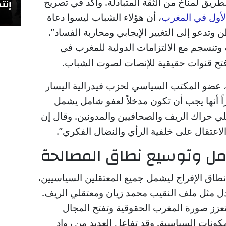
لطريق لمناخ من الثقة المتبادلة. وأكد في تصريح
إنتص
الأول في المغرب
، أن هؤلاء الشباب ليسوا دعاة
تدعو إلى التغيير الإيجابي ومحاربة الفساد”.
تنسجم مع الالتزامات الدولية للمغرب في
 فتح قنوات حقيقية للإنصات لصوت الشباب.
ي، عضو المكتب السياسي لحزب فيدرالية اليسار
ً أنها يجب أن تكون مدخلاً لعفو شامل يشمل
لي حراك الريف والصحافيين والمدونين. وقال إن
اعتقال على خلفية الرأي والنضال الفكري”.
مل وتوسيع نطاق المصالحة
 نطاق الإفراج ليشمل جميع المعتقلين السياسيين،
 مثل ملف النقيب محمد زيان ومعتقلي الريف.
عزز صورة المغرب الحقوقية وتفتح المجال
ونات السياسية. وقد تفاعل العديد من رواد