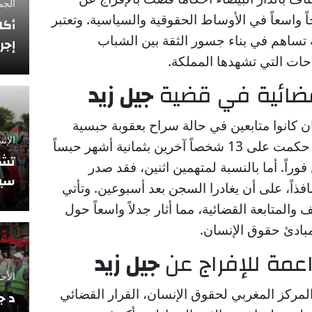
الجمعة 12 فبراي
اً واسعاً في الأوساط الحقوقية والسياسية. وتعتبر
أكا
 تساهم في بناء جسور الثقة بين الشباب
إجر
ات التي تشهدها المملكة.
قضائية في قضية
جيل زيد
كانوا متابعين في حالة سراح بعقوبة حبسية
الإثنين 10 نوفمبر
سنة واحدة موقوفة التنفيذ، فيما حكمت على 13 شخصاً آخرين بثمانية أشهر حبساً
تشي
فوراً. أما بالنسبة لمتهمين اثنين، فقد صدر
سيو
ذاً، على أن يغادرا السجن بعد أسبوعين. وتأتي
والمتابعة القضائية، مما أثار جدلاً واسعاً حول
مبادئ حقوق الإنسان.
مة للإفراج عن
جيل زيد
الأحد 5 أكتوبر 2025
مركز المغربي لحقوق الإنسان، القرار القضائي
د ج