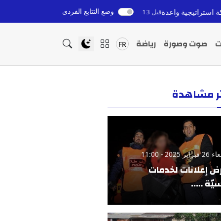
وضع التتابع الفردى
تزكية طارق القادري في برشيد: تحول سياسي يعيد ترتيب الأوراق
ل 13 ساعة
ت
صوت وصورة
رياضة
FR
ثر مشاهدة
ير 2025 - 11:00
ض إعلانات لخدمات
يّة …..