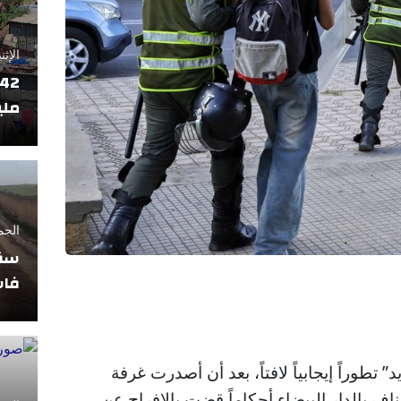
الإثنين 17 فبراير
ملي
الجمعة 11 أبريل
سقو
فاس
طوراً إيجابياً لافتاً، بعد أن أصدرت غرفة
ئناف بالدار البيضاء أحكاماً قضت بالإفراج عن