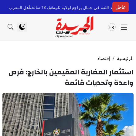
عاجل
 في جمال براجع لولاية ثانية
قبل 13 ساعة
تأهل المغرب لكأس العالم للسيدات: ف
FR
الرئيسية
إقتصاد
استثمار المغاربة المقيمين بالخارج: فرص
واعدة وتحديات قائمة