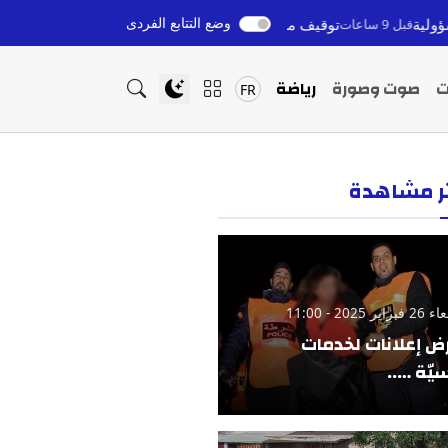
وضع التتابع الفردى
توقيف مرشد سياحي بدون رخصة بمراكش بعد ابتزاز سائحين أجانب
قبل 9 ساعات
ت
صوت وصورة
رياضة
FR
ثر مشاهدة
ير 2025 - 11:00
ض إعلانات لخدمات
يّة …..