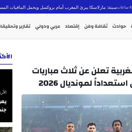
رلاسكا يبرئ المغرب أمام بروكسل ويحمل المافيات المسؤولية
قبل 9 ساعات
حوادث
ثقافة وفن
إقتصاد
عربي ودولي
تقارير وتحقيقا
الأك
غربية تعلن عن ثلاث مباريات
عداداً لمونديال 2026
الأربعاء 26 فبرا
يعر
جنس