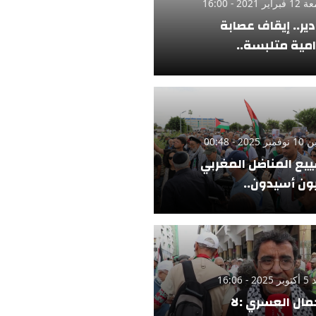
ر 2021 - 16:00
دير.. إيقاف عصابة
امية متلبسة..
 2025 - 00:48
يع المناضل المغربي
ن أسيدون..
 - 16:06
مال العسري :لا