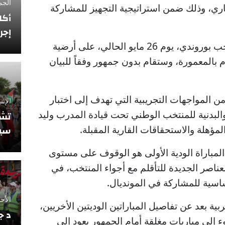
الجمعة 12 فبراي
اري، وذلك ضمن استراتيجية التجهيز للمشاركة
أكا
إجر
المباراة الأولى ستكون أمام منتخب بوروندي، يوم 26 مايو الحالي، على أرضية
المعمورة، وستقام بدون جمهور وفقاً للبيان
ن المواجهات التجريبية التي تهدف إلى اختبار
الإثنين 10 نوفمبر
ة والبدنية للمنتخب الوطني تحت قيادة المدرب وليد
تشي
ؤهلة والاستحقاقات القارية المقبلة.
سيو
مباراة الودية الأولى هو الوقوف على مستوى
لعناصر الجديدة للتأقلم مع أجواء المنتخب، في
اسية للمشاركة في المونديال.
الأحد 5 أكتوبر 2025
ية بعد عن تفاصيل المباراتين الوديتين الأخريين،
د ج
 إلى مباريات مغلقة أمام الجمهور يعود إلى