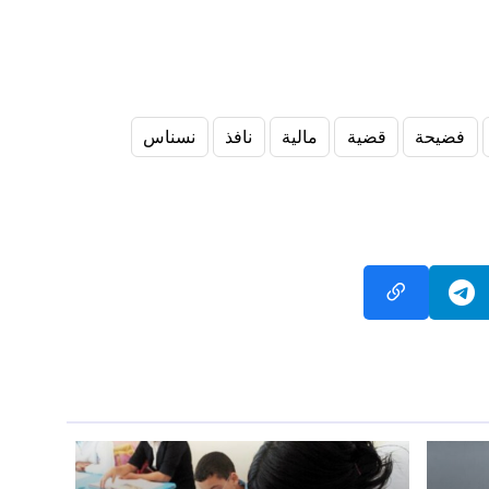
فضيحة
قضية
مالية
نافذ
نسناس