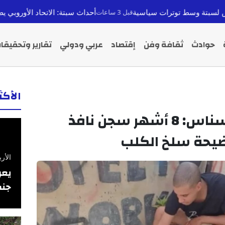
ات سياسية
أحداث سبتة: الاتحاد الأوروبي يطلب من ميتا وتيك
قبل 3 ساعات
حوادث
ثقافة وفن
إقتصاد
عربي ودولي
تقارير وتحقيقا
الأك
قضية اليوتيوبر بن نسناس: 8 أشهر سجن نافذ
ضيحة سلخ الكلب
الأربعاء 26 فبرا
يعر
جنس