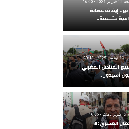
ر 2021 - 16:00
دير.. إيقاف عصابة
امية متلبسة..
 2025 - 00:48
يع المناضل المغربي
ن أسيدون..
 - 16:06
مال العسري :لا