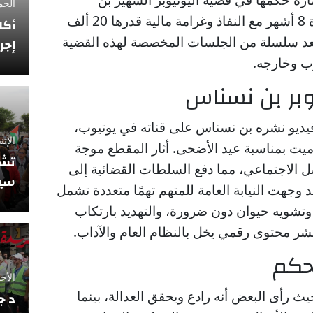
الجمعة 12 فبراي
نسناس، حيث قضت بسجنه لمدة 8 أشهر مع النفاذ وغرامة مالية قدرها 20 ألف
أكا
 بعد سلسلة من الجلسات المخصصة لهذه القضية
إجر
رب وخارجه.
وبر بن نسناس
يديو نشره بن نسناس على قناته في يوتيوب،
الإثنين 10 نوفمبر
يت بمناسبة عيد الأضحى. أثار المقطع موجة
تشي
الاجتماعي، مما دفع السلطات القضائية إلى
سيو
وجهت النيابة العامة للمتهم تهمًا متعددة تشمل
وتشويه حيوان دون ضرورة، والتهديد بارتكاب
شر محتوى رقمي يخل بالنظام العام والآداب.
حكم
الأحد 5 أكتوبر 2025
يث رأى البعض أنه رادع ويحقق العدالة، بينما
د ج