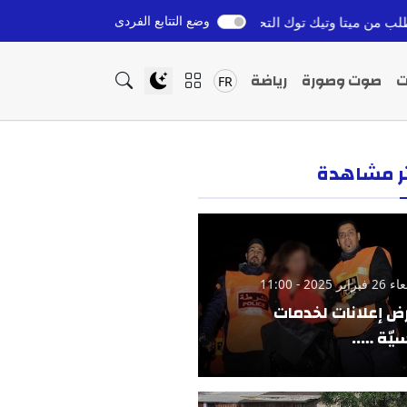
وضع التتابع الفردى
 توك التحقق من الحقائق لمكافحة التضليل
العثور على جثة في
قبل 4 ساعات
ت
صوت وصورة
رياضة
FR
ثر مشاهدة
ير 2025 - 11:00
ض إعلانات لخدمات
يّة …..