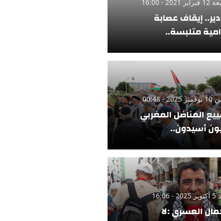
ر 2021 - 16:00
دير.. إيقاف عصابة
امية متلبسة..
 2025 - 00:48
يع المناضل المغربي
ن أسيدون..
 - 16:06
مال العسري :لا