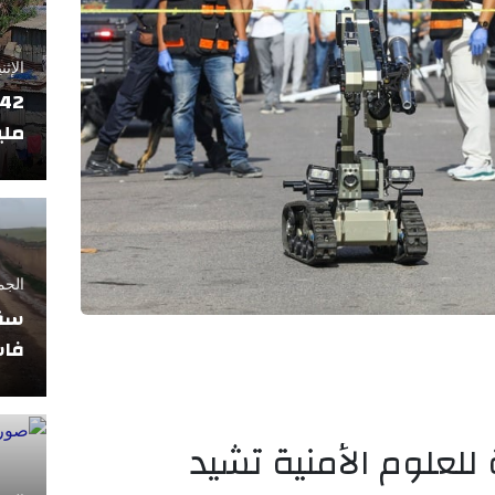
الإثنين 17 فبراير
ملي
الجمعة 11 أبريل
سقو
فاس
 للعلوم الأمنية تشيد