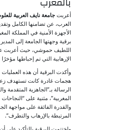
بالمغرب
أعربت
جامعة نايف العربية للعلوم
العرب، عن تضامنها الكامل وتقديره
الأجهزة الأمنية في المملكة المغ
برقية وجهتها الجامعة إلى المدير
اللطيف حموشي، حيث أعربت عن إ
الإرهابية التي تم إحباطها مؤخرً
وأكدت البرقية أن هذه العمليات ا
هجمات غادرة كانت تستهدف زعز
الرسالة بـ”الجاهزية المتقدمة والك
المغربية”، مثنية على “النجاحات
والقدرة الفائقة على مواجهة الجر
المرتبطة بالإرهاب والتطرف”.
واختتمت البرقية بالتأكيد على أن