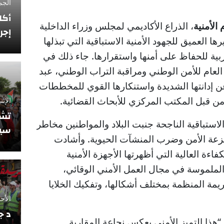
الجمعة 12 فبراي
أكا
 الأمنية
، الذراع الأكاديمي لمجلس وزراء الداخلية
إجر
ا العميق للجهود الأمنية الاستباقية التي تبذلها
ربية للحفاظ على أمنها واستقرارها. جاء ذلك في
 العام للأمن الوطني ومراقبة التراب الوطني، عبد
دانتها الشديدة واستنكارها القوي للمخططات
ا من قبل المكتب المركزي للأبحاث القضائية.
الإثنين 10 نوفمبر
تشي
لاستباقية الناجحة جنبت البلاد والمواطنين مخاطر
سيو
عة الأمن وضرب المنشآت الحيوية. وأشادت
فاءة العالية التي أظهرتها الأجهزة الأمنية
 الملموسة في مجال العمل الأمني الوقائي،
يمة المنظمة بمختلف أشكالها، وتفكيك الخلايا
الأحد 5 أكتوبر 2025
د ج
 “هذا التميز الأمني يعكس نجاعة المقاربة