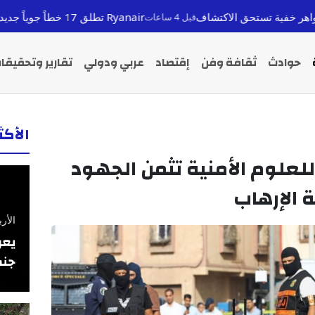
لاكتشاف
Ryanair تطلق 17 خطاً جوياً جديداً من المغرب لشتاء 2026: تعزيز الربط الجوي ودعم السياحة
قبل 4 ساعات
حوادث
ثقافة وفن
إقتصاد
عربي ودولي
تقارير وتحقيقا
الأك
للعلوم الأمنية تثمن الجهود
 الإرهاب
الأربعاء 26 فبرا
يعر
جنس