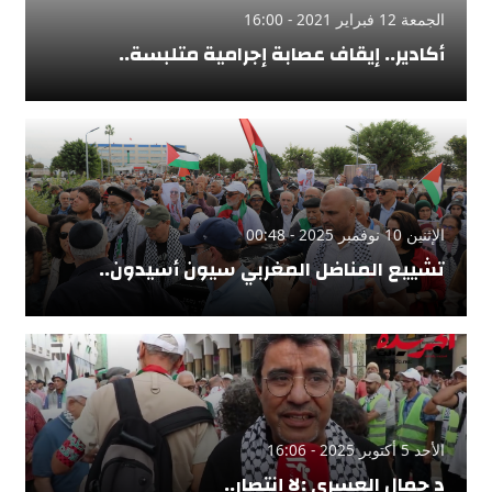
الجمعة 12 فبراير 2021 - 16:00
أكادير.. إيقاف عصابة إجرامية متلبسة..
الإثنين 10 نوفمبر 2025 - 00:48
تشييع المناضل المغربي سيون أسيدون..
الأحد 5 أكتوبر 2025 - 16:06
د جمال العسري :لا إنتصار..