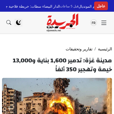
عاجل
قبل 5 ساعات
الدار البيضاء سطات: خريطة فلاحية جهوية جديدة لحماية 
FR
الرئيسية
تقارير وتحقيقات
مدينة غزة: تدمير 1,600 بناية و13,000
خيمة وتهجير 350 ألفاً