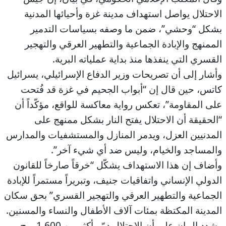
الاحتلال يواصل استهداف مدينة غزة وأحيائها المدنية
بشكل “وحشي”، ضمن ما وصفه بسياسات التدمير
الممنهج والإبادة الجماعية والتطهير العرقي والتهجير
القسري التي ينفذها منذ بداية عملياته البرية.
وأشار إلى أن تصريحات وزير الدفاع الإسرائيلي، يسرائيل
كاتس، حين قال إن “أبواب الجحيم في غزة قد فُتحت
على المقاومة”، تعكس رواية معاكسة للواقع، مؤكّداً أن
“الحقيقة أن الاحتلال يفتح النار بشكل ممنهج على
المدنيين العزل، ويدمر المنازل والمستشفيات والمدارس
والمساجد والخيام، وليس ضد أي شيء آخر”.
وأضاف إن هذا الاستهداف يشكّل “خرقاً صارخاً للقانون
الدولي الإنساني واتفاقيات جنيف، وتبريراً مستمراً للإبادة
الجماعية والتطهير العرقي والتهجير القسري” بحق سكان
المدينة المكتظة بمئات آلاف الأطفال والنساء والمسنين.
وشدد البيان على أن الاحتلال دمّر أكثر من 1,600 برج