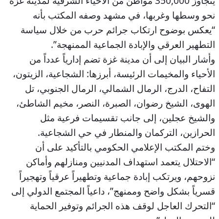
يتجاوز 350,000 مواطن من الأحياء الشرقية لمدينة غزة
نحو وسطها وغربها، في مشهد وصفه المكتب بأنه
“يعكس بوضوح ارتكاب جرائم حرب من خلال سياسة
التطهير العرقي والإبادة الجماعية الممنهجة”.
وأشار البيان إلى أن مدينة غزة تضم إدارياً عدداً من
الأحياء والمخيمات الرئيسة، أبرزها: الشجاعية، الزيتون،
التفاح، الدرج، الرمال الشمالي، الرمال الجنوبي، تل
الهوى، الشيخ رضوان، الصبرة، النصر، مخيم الشاطئ،
والشيخ عجلين، إلى جانب تقسيمات فرعية مثل
الحرازين، التركمان والمنطار في حي الشجاعية.
وختم المكتب الإعلامي الحكومي بالتأكيد على أن
“الاحتلال يتعمد استهداف المدنيين ومنازلهم وأماكن
نزوحهم، ويرتكب إبادة جماعية وتطهيراً عرقياً وتهجيراً
قسرياً بشكل واضح وممنهج”، داعياً المجتمع الدولي إلى
“التحرك العاجل لوقف هذه الجرائم وتوفير الحماية