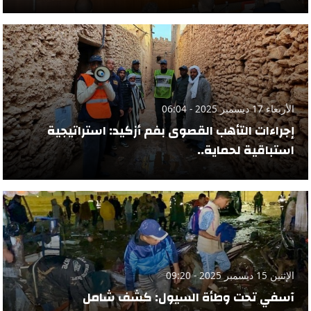
الأربعاء 17 ديسمبر 2025 - 06:04
إجراءات التأهب القصوى بفم أزكيد: استراتيجية
استباقية لحماية..
الإثنين 15 ديسمبر 2025 - 09:20
آسفي تحت وطأة السيول: كشف شامل