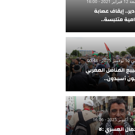
ر 2021 - 16:00
دير.. إيقاف عصابة
امية متلبسة..
 2025 - 00:48
يع المناضل المغربي
ن أسيدون..
 - 16:06
مال العسري :لا