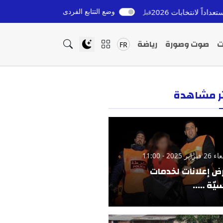
وضع التتابع الفردى
2
إعادة القاصرين المغاربة من إسبانيا: التزام ملكي وتح
قبل 10 ساعات
ت
صوت وصورة
رياضة
FR
ثر مشاهدة
ير 2025 - 11:00
ض إعلانات لخدمات
يّة …..