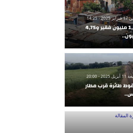
 2025 - 14:25
1,42 مليون فقير و4,75
ون..
 2025 - 20:00
ط طائرة قرب مطار
..