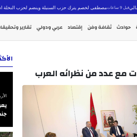
مصطفى لخصم يترك حزب السنبلة وينضم لحزب النخلة استعداداً لانتخابات 026
حوادث
ثقافة وفن
إقتصاد
عربي ودولي
تقارير وتحقيقا
الأك
ت مع عدد من نظرائه العرب
الأربعاء 26 فبرا
يعر
جنس