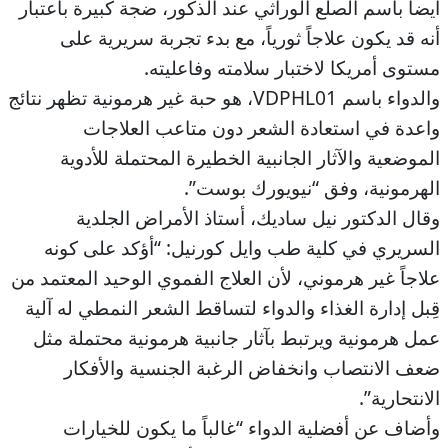
أيضاً باسم الصلع الوراثي عند الذكور، ضجة كبيرة باعتبار
أنه قد يكون علاجاً ثورياً، مع بدء تجربة سريرية على
مستوى أمريكا لاختبار سلامته وفاعليته.
والدواء باسم VDPHL01، هو حبة غير هرمونية تظهر نتائج
واعدة في استعادة الشعر دون متاعب العلاجات
الموضعية والآثار الجانبية الخطيرة المحتملة للأدوية
الهرمونية، وفق “نيويورك بوست”.
وقال الدكتور نيل ساديك، أستاذ الأمراض الجلدية
السريري في كلية طب وايل كورنيل: “أؤكد على كونه
علاجاً غير هرموني، لأن العلاج الفموي الوحيد المعتمد من
قِبل إدارة الغذاء والدواء لتساقط الشعر النمطي له آلية
عمل هرمونية ويرتبط بآثار جانبية هرمونية محتملة مثل
ضعف الانتصاب وانخفاض الرغبة الجنسية والأفكار
الانتحارية”.
وأضاف عن أفضلية الدواء “غالباً ما يكون للخيارات