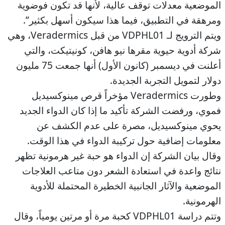
الموضعية معدلات توقف عالية، لأنها قد تكون فوضوية
ومرهقة في التطبيق، فيما هذا سيكون أسهل بكثير”.
ويتم الترويج لـ VDPHL01 من قبل Veradermics، وهي
شركة أدوية حيوية مقرها نيو هافن، كونيتيكت، والتي
أعلنت في ديسمبر (كانون الأول) أنها جمعت 75 مليون
دولار لتمويل التجربة الجديدة.
وطورت Veradermics مؤخراً قرص مينوكسيديل
فموي، ورفضت الشركة تأكيد ما إذا كان الدواء الجديد
يحوي مينوكسيديل، مصرة على عدم الكشف عن
معلومات إضافية حول تركيبة الدواء في هذا الوقت.
وقال بيان الشركة إن الدواء هو حبة غير هرمونية تظهر
نتائج واعدة في استعادة الشعر دون متاعب العلاجات
الموضعية والآثار الجانبية الخطيرة المحتملة للأدوية
الهرمونية.
وتتم دراسة VDPHL01 كحبة مرة أو مرتين يومياً، وقال